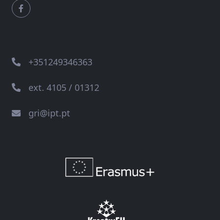
+351249346363
ext. 4105 / 01312
gri@ipt.pt