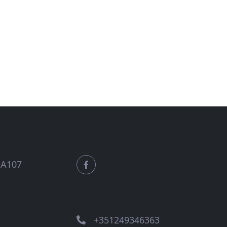
a A107
+351249346363