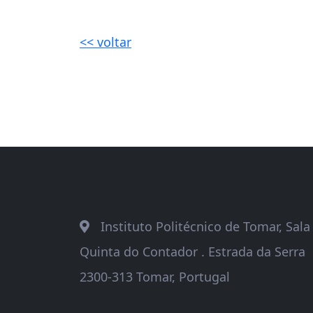
<< voltar
Instituto Politécnico de Tomar, Sal
Quinta do Contador . Estrada da Serra
2300-313 Tomar, Portugal