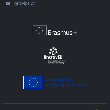
gri@ipt.pt