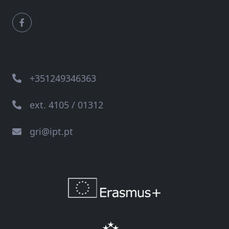
+351249346363
ext. 4105 / 01312
gri@ipt.pt