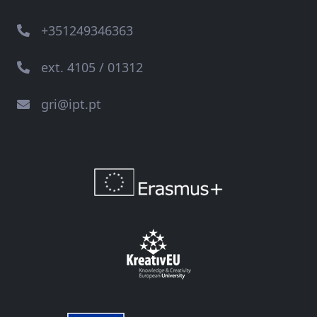
+351249346363
ext. 4105 / 01312
gri@ipt.pt