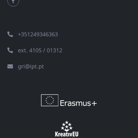
+351249346363
ext. 4105 / 01312
gri@ipt.pt