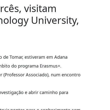
cês, visitam
ology University,
co de Tomar, estiveram em Adana
 âmbito do programa Erasmus+.
er (Professor Associado), num encontro
nvestigação e abrir caminho para
nstruir pontes para o conhecimento sem