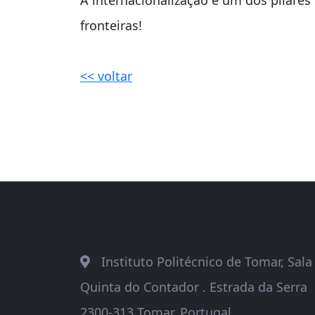
fronteiras!
<< voltar
Instituto Politécnico de Tomar, Sal
Quinta do Contador . Estrada da Serra
2300-313 Tomar, Portugal