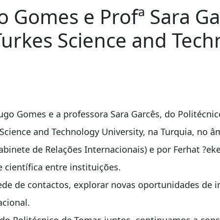
 Gomes e Profª Sara Gar
urkes Science and Techn
ugo Gomes e a professora Sara Garcês, do Politécni
 Science and Technology University, na Turquia, no
abinete de Relações Internacionais) e por Ferhat ?ek
ientífica entre instituições.
ede de contactos, explorar novas oportunidades de i
acional.
s do Politécnico de Tomar, juntos, continuamos a co