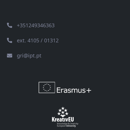
+351249346363
ext. 4105 / 01312
gri@ipt.pt