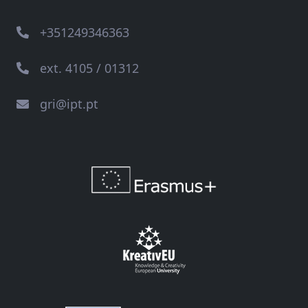
+351249346363
ext. 4105 / 01312
gri@ipt.pt