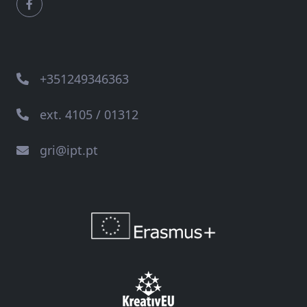
+351249346363
ext. 4105 / 01312
gri@ipt.pt