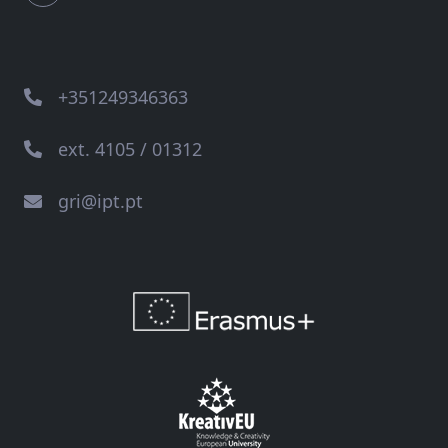
+351249346363
ext. 4105 / 01312
gri@ipt.pt